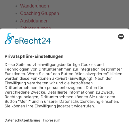
Wanderungen
Coaching Gruppen
Ausbildungen
Jahresgruppen
WALK-IN
Kontakt
Home
Coaching
Einzelcoaching
Paarberatung
Firmen
Constantin
Redner
Akademie
Workshops
Wanderungen